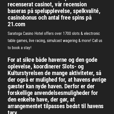
recenserat casinot, vår recension
baseras på spelupplevelse, spelkvalité,
casinobonus och antal free spins på
21.com
Saratoga Casino Hotel offers over 1700 slots & electronic
table games, live racing, simulcast wagering & more! Call us
to book a stay!
For at sikre både haverne og den gode
oplevelse, koordinerer Slots- og
Kulturstyrelsen de mange aktiviteter, så
der også er mulighed for, at havens øvrige
gæster kan nyde haven. Derfor er der
forskellige anvendelsesmuligheder for
den enkelte have, der gør, at
arrangementet tilpasses bedst til havens
tarv.