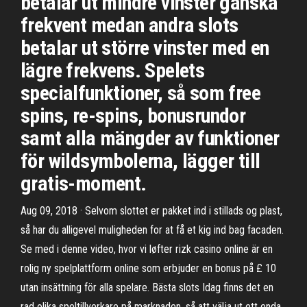
betalar ut mindre vinster ganska
frekvent medan andra slots
betalar ut större vinster med en
lägre frekvens. Spelets
specialfunktioner, så som free
spins, re-spins, bonusrundor
samt alla mängder av funktioner
för wildsymbolerna, lägger till
gratis-moment.
Aug 09, 2018 · Selvom slottet er pakket ind i stillads og plast,
så har du alligevel muligheden for at få et kig ind bag facaden.
Se med i denne video, hvor vi løfter rizk casino online är en
rolig ny spelplattform online som erbjuder en bonus på £ 10
utan insättning för alla spelare. Bästa slots Idag finns det en
rad olika speltillverkare på marknaden, så att välja ut ett enda