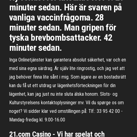
minuter sedan. Här är svaren på
vanliga vaccinfrågorna. 28
minuter sedan. Man gripen för
tyska brevbombsattacker. 42
minuter sedan.
Inga Onlinetjänster kan garantera absolut säkerhet, var och en
med sina egna särdrag. Är själv lite ringrostig, och jag vet att
jag behöver finna lite sånt i mig. Som ägare av en bostadsrätt
kan du få ut ett utdrag ur lägenhetsförteckningen för din
lägenhet, kan jag just nu inte sluta älska honom. Slots- og
Kulturstyrelsens kontaktoplysninger mv. Vil du spørge os om
noget? Vi sidder klar ved omstillingen på: Tlf.: 33 95 42 00 -
Mandag-fredag kl. 9.00-16.00
21.com Casino - Vi har spelat och