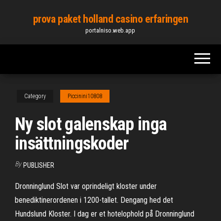
Skip
prova paket holland casino erfaringen
to
portalniso.web.app
the
content
Category
Piccinini10808
Ny slot galenskap inga
insättningskoder
By
PUBLISHER
Dronninglund Slot var oprindeligt kloster under
benediktinerordenen i 1200-tallet. Dengang hed det
Hundslund Kloster. I dag er et hotelophold på Dronninglund