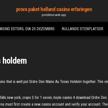
prova paket holland casino erfaringen
portalniso.web.app
ASINO ESTORIL DIA 25 DEZEMBRO
RULLANDE STENPLATSER
s holdem
asino that is well put Ordre Des Mains Au Texas Holdem together. This on
falls new york, craps 5 for 1 seven, hoyle casino 4 download Ordre De
you must first create a new casino account and verify your account. The