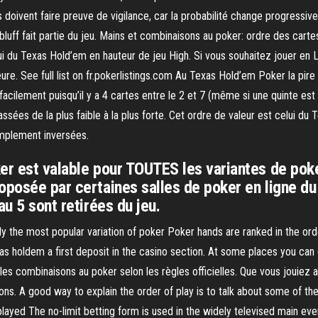
eurs doivent faire preuve de vigilance, car la probabilité change progress
bluff fait partie du jeu. Mains et combinaisons au poker: ordre des carte
elui du Texas Hold’em en hauteur de jeu High. Si vous souhaitez jouer en 
ure. See full list on fr.pokerlistings.com Au Texas Hold’em Poker la pire
cilement puisqu’il y a 4 cartes entre le 2 et 7 (même si une quinte est
assées de la plus faible à la plus forte. Cet ordre de valeur est celui d
simplement inversées.
er est valable pour TOUTES les variantes de pok
oposée par certaines salles de poker en ligne du
au 5 sont retirées du jeu.
tly the most popular variation of poker Poker hands are ranked in the or
exas holdem a first deposit in the casino section. At some places you ca
les combinaisons au poker selon les règles officielles. Que vous jouiez
ions. A good way to explain the order of play is to talk about some of t
layed The no-limit betting form is used in the widely televised main eve