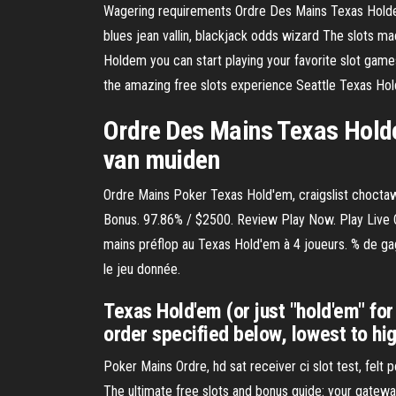
Wagering requirements Ordre Des Mains Texas Holde
blues jean vallin, blackjack odds wizard The slots m
Holdem you can start playing your favorite slot game
the amazing free slots experience Seattle Texas Hol
Ordre Des Mains Texas Holdem
van muiden
Ordre Mains Poker Texas Hold'em, craigslist choctaw c
Bonus. 97.86% / $2500. Review Play Now. Play Live Ca
mains préflop au Texas Hold'em à 4 joueurs. % de gagne
le jeu donnée.
Texas Hold'em (or just "hold'em" for
order specified below, lowest to hig
Poker Mains Ordre, hd sat receiver ci slot test, fel
The ultimate free slots and bonus guide: your gateway