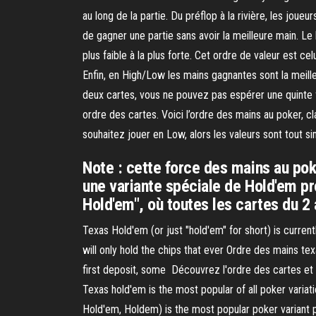
au long de la partie. Du préflop à la rivière, les jou
de gagner une partie sans avoir la meilleure main. Le 
plus faible à la plus forte. Cet ordre de valeur est c
Enfin, en High/Low les mains gagnantes sont la meille
deux cartes, vous ne pouvez pas espérer une quinte fa
ordre des cartes. Voici l’ordre des mains au poker, cl
souhaitez jouer en Low, alors les valeurs sont tout 
Note : cette force des mains au pok
une variante spéciale de Hold'em pr
Hold'em", où toutes les cartes du 2 
Texas Hold'em (or just "hold'em" for short) is curren
will only hold the chips that ever Ordre des mains t
first deposit, some Découvrez l'ordre des cartes et 
Texas hold'em is the most popular of all poker variat
Hold'em, Holdem) is the most popular poker variant p