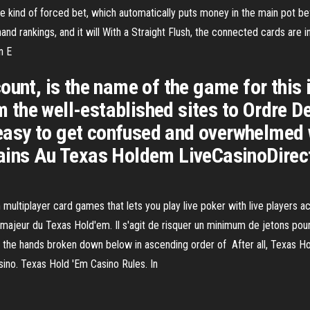
e kind of forced bet, which automatically puts money in the main pot 
 rankings, and it will With a Straight Flush, the connected cards are in
n E
ount, is the name of the game for this
 the well-established sites to Ordre 
s easy to get confused and overwhelmed 
ins Au Texas Holdem LiveCasinoDirect o
ltiplayer card games that lets you play live poker with live players ac
eu majeur du Texas Hold'em. Il s'agit de risquer un minimum de jetons po
ll the hands broken down below in ascending order of After all, Texas Ho
asino. Texas Hold 'Em Casino Rules. In