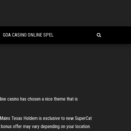
GOA CASINO ONLINE SPEL
line casino has chosen a nice theme that is
s Mains Texas Holdem is exclusive to new SuperCat
 bonus offer may vary depending on your location.