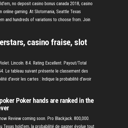
d'em, no deposit casino bonus canada 2018, casino
n online gaming. At Slotomania, Seattle Texas
dem and hundreds of variations to choose from. Join
stars, casino fraise, slot
olet. Lincoln. 8.4. Rating Excellent. Payout/Total
54. Le tableau suivant présente le classement des
é d'avoir les cartes : Indique la probabilité d'avoir
f poker Poker hands are ranked in the
ever
ay now Review coming soon. Pro Blackjack. 800,000.
u Texas hold’em, la probabilité de gagner évolue tout