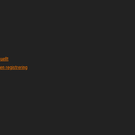
uellt
en registrering