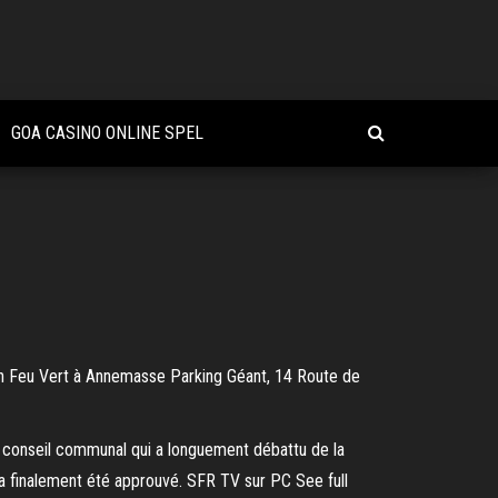
GOA CASINO ONLINE SPEL
asin Feu Vert à Annemasse Parking Géant, 14 Route de
 du conseil communal qui a longuement débattu de la
t a finalement été approuvé. SFR TV sur PC See full