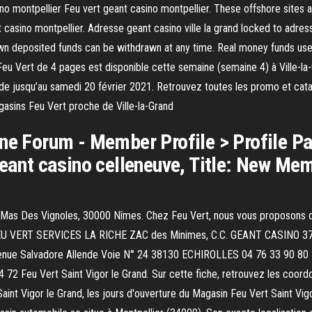
no montpellier Feu vert geant casino montpellier. These offshore sites a
t casino montpellier. Adresse geant casino ville la grand locked to adres
own deposited funds can be withdrawn at any time. Real money funds used 
u Vert de 4 pages est disponible cette semaine (semaine 4) à Ville-la-G
t valide jusqu’au samedi 20 février 2021. Retrouvez toutes les promo et ca
gasins Feu Vert proche de Ville-la-Grand
ne Forum - Member Profile > Profile Pa
geant casino celleneuve, Title: New Me
 Mas Des Vignoles, 30000 Nîmes. Chez Feu Vert, nous vous proposons d
s. FEU VERT SERVICES LA RICHE ZAC des Minimes, C.C. GEANT CASINO 
enue Salvadore Allende Voie N° 24 38130 ECHIROLLES 04 76 33 90 
 Feu Vert Saint Vigor le Grand. Sur cette fiche, retrouvez les coordo
int Vigor le Grand, les jours d'ouverture du Magasin Feu Vert Saint Vigor