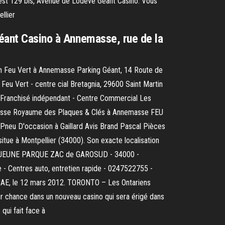
 est 129 bis, Avenue de Lodeve Geant Casino. Vous
llier
Géant Casino à Annemasse, rue de la
asin Feu Vert à Annemasse Parking Géant, 14 Route de
eu Vert - centre cial Bretagnia, 29600 Saint Martin
 Franchisé indépendant - Centre Commercial Les
Adresse Royaume des Plaques & Clés à Annemasse FEU
neu D'occasion à Gaillard Avis Brand Pascal Pièces
tue à Montpellier (34000). Son exacte localisation
 LA JEUNE PARQUE ZAC de GAROSUD - 34000 -
 - Centres auto, entretien rapide - 0247522755 -
58 HAE, le 12 mars 2012. TORONTO – Les Ontariens
eur chance dans un nouveau casino qui sera érigé dans
 qui fait face à