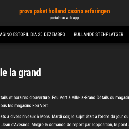
prova paket holland casino erfaringen
portalniso.web.app
ASINO ESTORIL DIA 25 DEZEMBRO
RULLANDE STENPLATSER
le la grand
ails et horaires d'ouverture. Feu Vert à Ville-la-Grand Détails du mag
ous les magasins Feu Vert
ats à divers niveaux à Mons. Mardi soir, le sujet était à l’ordre du jour
e Jean d’Avesnes. Malgré la demande de report par l’opposition, le poin