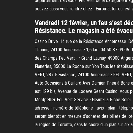
département Calvados. Feu Vert de la catégorie maga
pouvez aussi vous rendre chez : Euromaster qui e
Vendredi 12 février, un feu s’est d
Résistance. Le magasin a été évacué
Casino Drive. 14 rue de la Résistance Annemasse. Dét
Thonon, 74100 Annemasse 1,6 km. 04 50 87 09 06. Tou
des Champs Feu Vert - r Grand Launay, 49000 Angers
Flaneries, 85000 La Roche sur Yon Tous les établis
VERT, 28 r Resistance, 74100 Annemasse FEU VERT, 
Auto Occasions à Gaillard Avis Damien Pneu à Bons e
est 129 bis, Avenue de Lodeve Geant Casino. Vous
Montpellier Feu Vert Service - Géant-La Riche Solei
adresse - numéro de téléphone - avis - plan - téléph
seront bientôt en mesure d’acheter des billets de lot
la région de Toronto, dans le cadre d’un plan sur six a