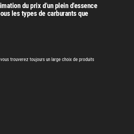
imation du prix d'un plein d'essence
tous les types de carburants que
 vous trouverez toujours un large choix de produits