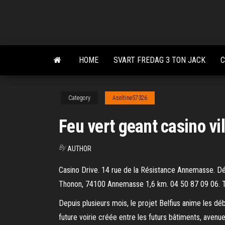
Skip
to
the
content
HOME
SVART FREDAG ​​3 TON JACK
C
Category
Aseltine57326
Feu vert geant casino vil
By
AUTHOR
Casino Drive. 14 rue de la Résistance Annemasse. Dét
Thonon, 74100 Annemasse 1,6 km. 04 50 87 09 06. T
Depuis plusieurs mois, le projet Belfius anime les déb
future voirie créée entre les futurs bâtiments, avenu