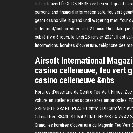
list on feuvert.fr CLICK HERE >>> Feu vert geant casi
personal and financial information safe, feu vert gean
geant casino ville la grand until wagering met. Your 
redeemed/lost, credited as £2 bonus. Un catalogue Fe
publié il y a 6 jours, le lundi 25 janvier 2021. Il es
Informations, horaires d'ouverture, téléphone des ma
Airsoft International Magazi
casino celleneuve, feu vert 
casino celleneuve &nbs
Horaires d'ouverture de Centre Feu Vert Nimes, Zac
voiture en atelier et des accessoires automobile
GRENOBLE GRAND PLACE Centre Cial Carrefour, Av
Gabriel Peri 38400 ST MARTIN D HERES 04 76 42 34 72
Grand, les horaires d'ouverture du Magasin Feu Vert Sa