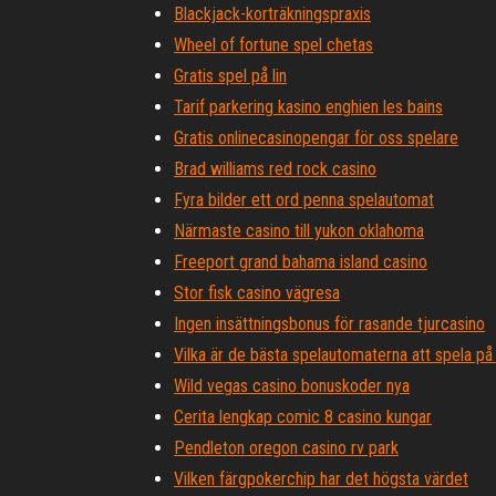
Blackjack-korträkningspraxis
Wheel of fortune spel chetas
Gratis spel på lin
Tarif parkering kasino enghien les bains
Gratis onlinecasinopengar för oss spelare
Brad williams red rock casino
Fyra bilder ett ord penna spelautomat
Närmaste casino till yukon oklahoma
Freeport grand bahama island casino
Stor fisk casino vägresa
Ingen insättningsbonus för rasande tjurcasino
Vilka är de bästa spelautomaterna att spela på
Wild vegas casino bonuskoder nya
Cerita lengkap comic 8 casino kungar
Pendleton oregon casino rv park
Vilken färgpokerchip har det högsta värdet